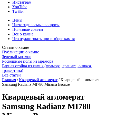
Инстаграм
YouTube
Twitter
Цены
Часто задаваемые вопросы
Полезные советы
Все о камне
Что нужно знать при выборе камня
Статьи о камне
Публикации о камне
Зеленый мрамор
Роскошные полы из мрамора
Барная стойка из камня (мрамора, гранита, оникса,
травертина)
Все статьи
Главная
/
Кварцевый агломерат
/
Кварцевый агломерат
Samsung Radianz MI780 Mirama Bronze
Кварцевый агломерат
Samsung Radianz MI780