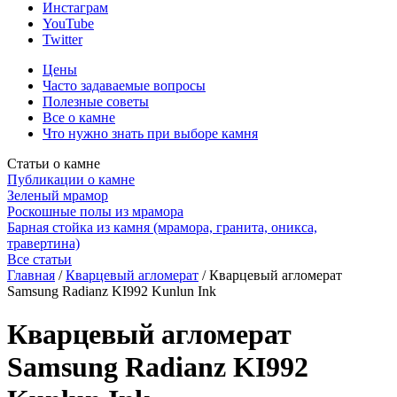
Инстаграм
YouTube
Twitter
Цены
Часто задаваемые вопросы
Полезные советы
Все о камне
Что нужно знать при выборе камня
Статьи о камне
Публикации о камне
Зеленый мрамор
Роскошные полы из мрамора
Барная стойка из камня (мрамора, гранита, оникса,
травертина)
Все статьи
Главная
/
Кварцевый агломерат
/
Кварцевый агломерат
Samsung Radianz KI992 Kunlun Ink
Кварцевый агломерат
Samsung Radianz KI992