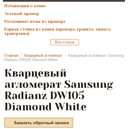
Публикации о камне
Зеленый мрамор
Роскошные полы из мрамора
Барная стойка из камня (мрамора, гранита, оникса,
травертина)
Все статьи
Главная
/
Кварцевый агломерат
/
Кварцевый агломерат Samsung
Radianz DW105 Diamond White
Кварцевый
агломерат Samsung
Radianz DW105
Diamond White
Заказать обратный звонок