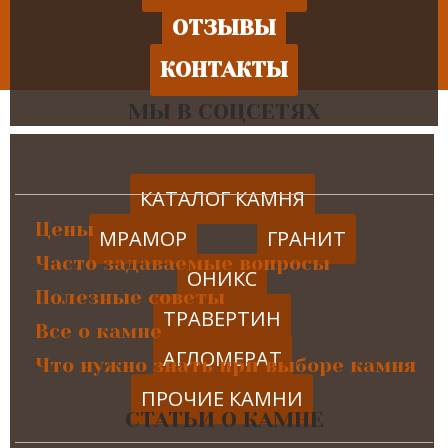
ОТЗЫВЫ
КОНТАКТЫ
МЫ В СОЦСЕТЯХ
КАТАЛОГ КАМНЯ
Цены
МРАМОР
ГРАНИТ
Часто задаваемые вопросы
ОНИКС
Полезные советы
ТРАВЕРТИН
Все о камне
АГЛОМЕРАТ
Что нужно знать при выборе камня
ПРОЧИЕ КАМНИ
СТАТЬИ О КАМНЕ