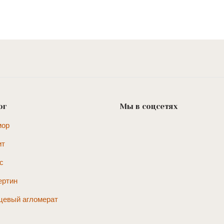
ог
Мы в соцсетях
мор
ит
с
ертин
цевый агломерат