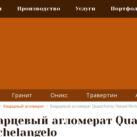
я
Производство
Услуги
Портфо
Гранит
Оникс
Травертин
/
Кварцевый агломерат
/
Кварцевый агломерат Quartzforms Veined Mich
арцевый агломерат Qua
chelangelo