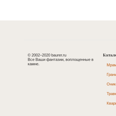
© 2002–2020 baurer.ru
Катал
Все Ваши фантазии, воплощенные в
камне.
Мра
Гран
Оник
Трав
Квар