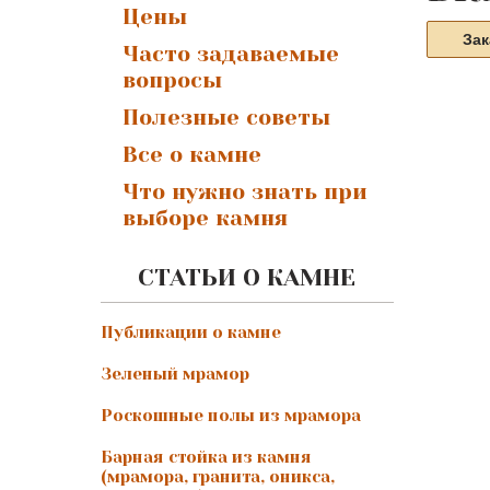
Цены
Зак
Часто задаваемые
вопросы
Полезные советы
Все о камне
Что нужно знать при
выборе камня
СТАТЬИ О КАМНЕ
Публикации о камне
Зеленый мрамор
Роскошные полы из мрамора
Барная стойка из камня
(мрамора, гранита, оникса,