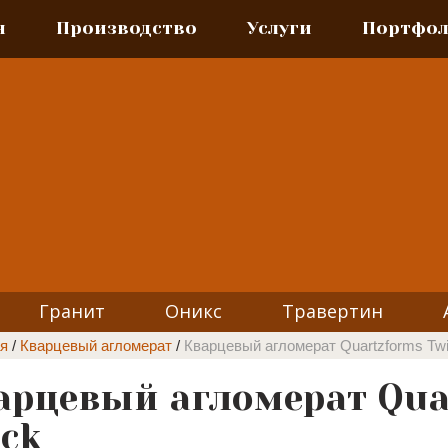
я
Производство
Услуги
Портфо
Гранит
Оникс
Травертин
я
/
Кварцевый агломерат
/
Кварцевый агломерат Quartzforms Twi
арцевый агломерат Qua
ack