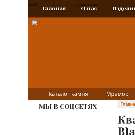
Все Ваши фантазии, воплощенные в камне
Главная
О нас
Издели
Каталог камня
Мрамор
Главна
МЫ В СОЦСЕТЯХ
Кв
Bl