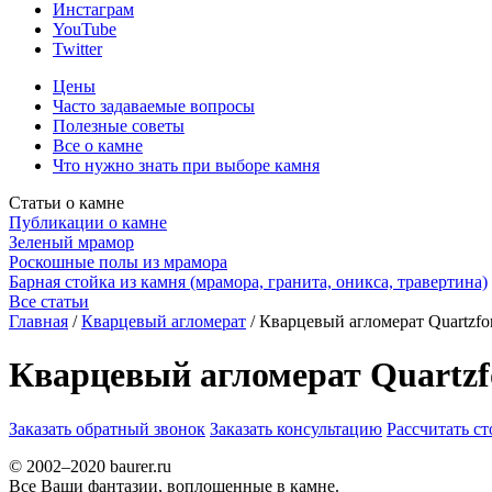
Инстаграм
YouTube
Twitter
Цены
Часто задаваемые вопросы
Полезные советы
Все о камне
Что нужно знать при выборе камня
Статьи о камне
Публикации о камне
Зеленый мрамор
Роскошные полы из мрамора
Барная стойка из камня (мрамора, гранита, оникса, травертина)
Все статьи
Главная
/
Кварцевый агломерат
/
Кварцевый агломерат Quartzfo
Кварцевый агломерат Quartzf
Заказать обратный звонок
Заказать консультацию
Рассчитать с
© 2002–2020 baurer.ru
Все Ваши фантазии, воплощенные в камне.