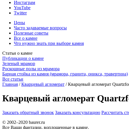
Инстаграм
YouTube
Twitter
Цены
Часто задаваемые вопросы
Полезные советы
Все о камне
Что нужно знать при выборе камня
Статьи о камне
Публикации о камне
Зеленый мрамор
Роскошные полы из мрамора
Барная стойка из камня (мрамора, гранита, оникса, травертина)
Все статьи
Главная
/
Кварцевый агломерат
/
Кварцевый агломерат Quartzfor
Кварцевый агломерат Quartzfo
Заказать обратный звонок
Заказать консультацию
Рассчитать с
© 2002–2020 baurer.ru
Все Ваши фантазии, воплощенные в камне.