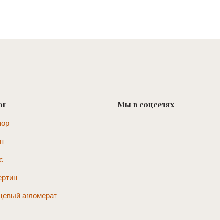
ог
Мы в соцсетях
мор
ит
с
ертин
цевый агломерат