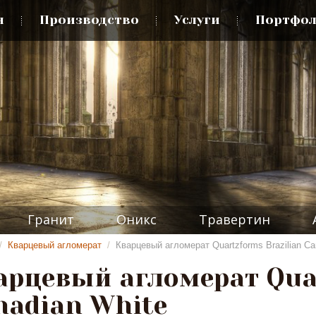
я
Производство
Услуги
Портфо
Гранит
Оникс
Травертин
/
Кварцевый агломерат
/
Кварцевый агломерат Quartzforms Brazilian Ca
арцевый агломерат Quar
nadian White