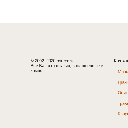
© 2002–2020 baurer.ru
Катал
Все Ваши фантазии, воплощенные в
камне.
Мра
Гран
Оник
Трав
Квар