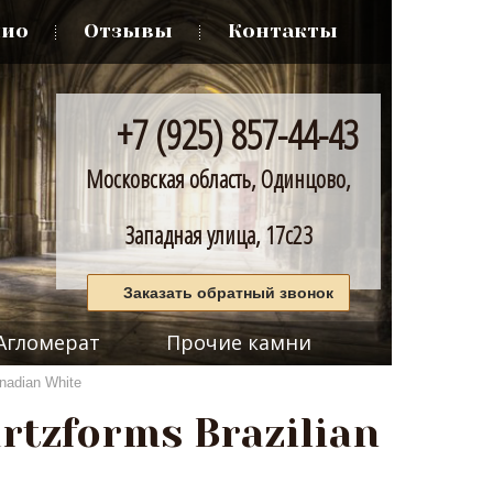
лио
Отзывы
Контакты
+7 (925) 857-44-43
Московская область, Одинцово,
Западная улица, 17с23
Заказать обратный звонок
Агломерат
Прочие камни
nadian White
tzforms Brazilian