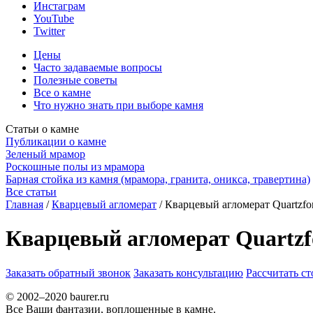
Инстаграм
YouTube
Twitter
Цены
Часто задаваемые вопросы
Полезные советы
Все о камне
Что нужно знать при выборе камня
Статьи о камне
Публикации о камне
Зеленый мрамор
Роскошные полы из мрамора
Барная стойка из камня (мрамора, гранита, оникса, травертина)
Все статьи
Главная
/
Кварцевый агломерат
/
Кварцевый агломерат Quartzfor
Кварцевый агломерат Quartzf
Заказать обратный звонок
Заказать консультацию
Рассчитать с
© 2002–2020 baurer.ru
Все Ваши фантазии, воплощенные в камне.