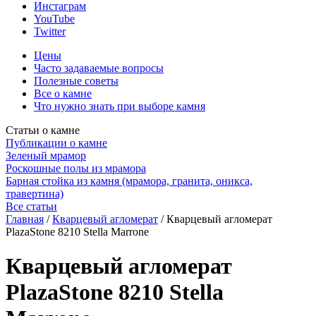
Инстаграм
YouTube
Twitter
Цены
Часто задаваемые вопросы
Полезные советы
Все о камне
Что нужно знать при выборе камня
Статьи о камне
Публикации о камне
Зеленый мрамор
Роскошные полы из мрамора
Барная стойка из камня (мрамора, гранита, оникса,
травертина)
Все статьи
Главная
/
Кварцевый агломерат
/
Кварцевый агломерат
PlazaStone 8210 Stella Marrone
Кварцевый агломерат
PlazaStone 8210 Stella