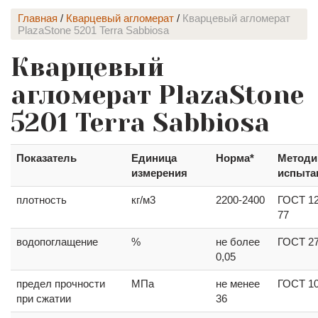
Главная
/
Кварцевый агломерат
/
Кварцевый агломерат
PlazaStone 5201 Terra Sabbiosa
Кварцевый
агломерат PlazaStone
5201 Terra Sabbiosa
Показатель
Единица
Норма*
Методи
измерения
испыта
плотность
кг/м3
2200-2400
ГОСТ 12
77
водопоглащение
%
не более
ГОСТ 2
0,05
предел прочности
МПа
не менее
ГОСТ 1
при сжатии
36