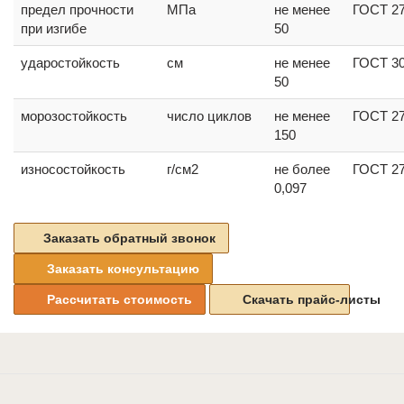
предел прочности
МПа
не менее
ГОСТ 2
при изгибе
50
ударостойкость
см
не менее
ГОСТ 30
50
морозостойкость
число циклов
не менее
ГОСТ 2
150
износостойкость
г/см2
не более
ГОСТ 2
0,097
Заказать обратный звонок
Заказать консультацию
Рассчитать стоимость
Скачать прайс-листы