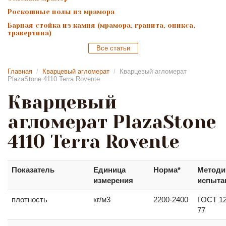
Роскошные полы из мрамора
Барная стойка из камня (мрамора, гранита, оникса,
травертина)
Все статьи
Главная
/
Кварцевый агломерат
/
Кварцевый агломерат
PlazaStone 4110 Terra Rovente
Кварцевый
агломерат PlazaStone
4110 Terra Rovente
Показатель
Единица
Норма*
Методи
измерения
испыта
плотность
кг/м3
2200-2400
ГОСТ 12
77