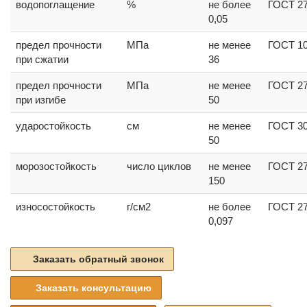
водопоглащение
%
не более
ГОСТ 2
0,05
предел прочности
МПа
не менее
ГОСТ 1
при сжатии
36
предел прочности
МПа
не менее
ГОСТ 2
при изгибе
50
ударостойкость
см
не менее
ГОСТ 30
50
морозостойкость
число циклов
не менее
ГОСТ 2
150
износостойкость
г/см2
не более
ГОСТ 2
0,097
Заказать обратный звонок
Заказать консультацию