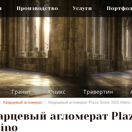
я
Производство
Услуги
Портфо
Гранит
Оникс
Травертин
/
Кварцевый агломерат
/
Кварцевый агломерат Plaza Stone 3101 Albino
арцевый агломерат Plaz
bino