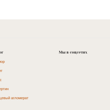
ог
Мы в соцсетях
мор
ит
с
ертин
цевый агломерат