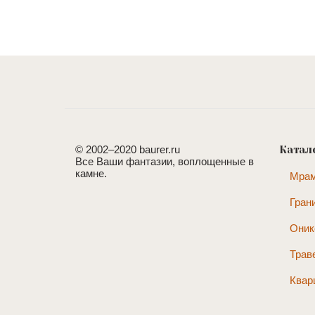
© 2002–2020 baurer.ru
Катал
Все Ваши фантазии, воплощенные в
камне.
Мра
Гран
Оник
Трав
Квар