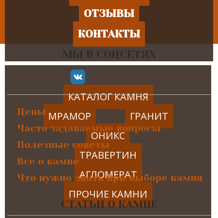
ОТЗЫВЫ
КОНТАКТЫ
МЫ В СОЦСЕТЯХ
КАТАЛОГ КАМНЯ
Цены
МРАМОР
ГРАНИТ
Часто задаваемые вопросы
ОНИКС
Полезные советы
ТРАВЕРТИН
Все о камне
АГЛОМЕРАТ
Что нужно знать при выборе камня
ПРОЧИЕ КАМНИ
СТАТЬИ О КАМНЕ