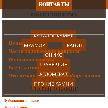
КОНТАКТЫ
МЫ В СОЦСЕТЯХ
КАТАЛОГ КАМНЯ
Цены
МРАМОР
ГРАНИТ
Часто задаваемые вопросы
ОНИКС
Полезные советы
ТРАВЕРТИН
Все о камне
АГЛОМЕРАТ
Что нужно знать при выборе камня
ПРОЧИЕ КАМНИ
СТАТЬИ О КАМНЕ
Публикации о камне
Зеленый мрамор