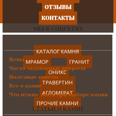
ОТЗЫВЫ
КОНТАКТЫ
МЫ В СОЦСЕТЯХ
КАТАЛОГ КАМНЯ
Цены
МРАМОР
ГРАНИТ
Часто задаваемые вопросы
ОНИКС
Полезные советы
ТРАВЕРТИН
Все о камне
АГЛОМЕРАТ
Что нужно знать при выборе камня
ПРОЧИЕ КАМНИ
СТАТЬИ О КАМНЕ