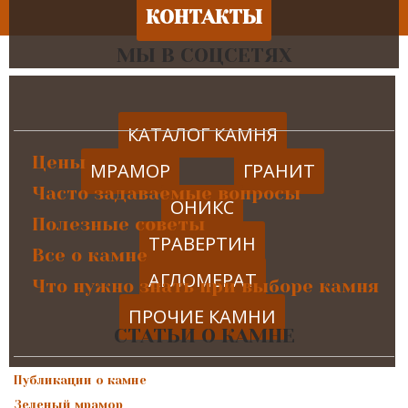
КОНТАКТЫ
МЫ В СОЦСЕТЯХ
КАТАЛОГ КАМНЯ
Цены
МРАМОР
ГРАНИТ
Часто задаваемые вопросы
ОНИКС
Полезные советы
ТРАВЕРТИН
Все о камне
АГЛОМЕРАТ
Что нужно знать при выборе камня
ПРОЧИЕ КАМНИ
СТАТЬИ О КАМНЕ
Публикации о камне
Зеленый мрамор