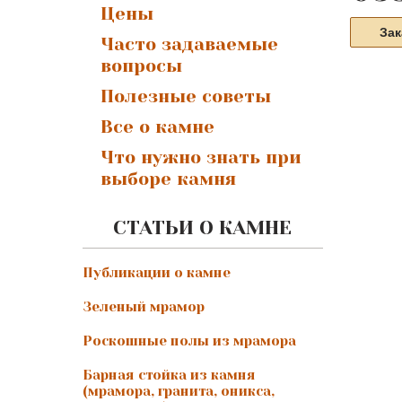
Цены
Зак
Часто задаваемые
вопросы
Полезные советы
Все о камне
Что нужно знать при
выборе камня
СТАТЬИ О КАМНЕ
Публикации о камне
Зеленый мрамор
Роскошные полы из мрамора
Барная стойка из камня
(мрамора, гранита, оникса,