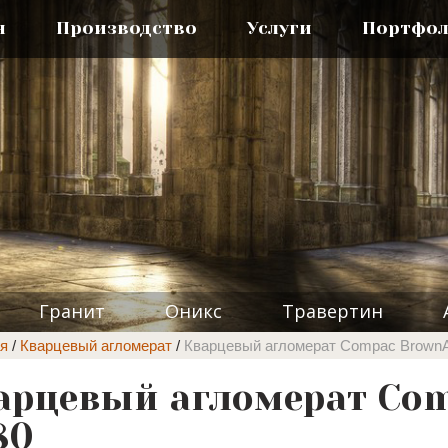
я
Производство
Услуги
Портфо
Гранит
Оникс
Травертин
я
/
Кварцевый агломерат
/
Кварцевый агломерат Compac Brown
арцевый агломерат Co
80