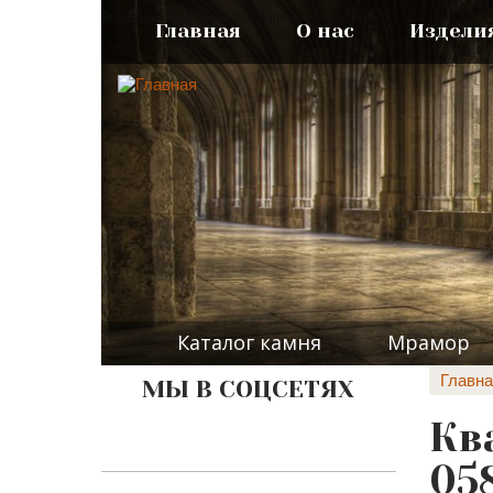
Все Ваши фантазии, воплощенные в камне
Главная
О нас
Издели
Каталог камня
Мрамор
Главна
МЫ В СОЦСЕТЯХ
Кв
05