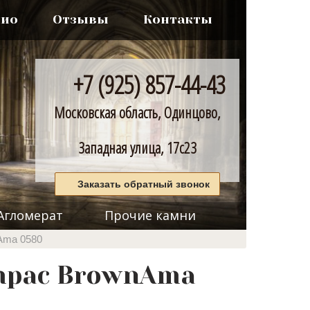
лио
Отзывы
Контакты
+7 (925) 857-44-43
Московская область, Одинцово,
Западная улица, 17с23
Заказать обратный звонок
Агломерат
Прочие камни
Ama 0580
mpac BrownAma