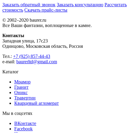
Заказать обратный звонок
Заказать консультацию
Рассчитать
стоимость
Скачать прайс-листы
© 2002–2020 baurer.ru
Все Ваши фантазии, воплощенные в камне.
Контакты
Западная улица, 17с23
Одинцово, Московская область, Россия
Тел.:
+7 (925) 857-44-43
e-mail:
baurerltd@gmail.com
Каталог
Мрамор
Гранит
Оникс
Травертин
Кварцевый агломерат
Мы в соцсетях
ВКонтакте
Facebook