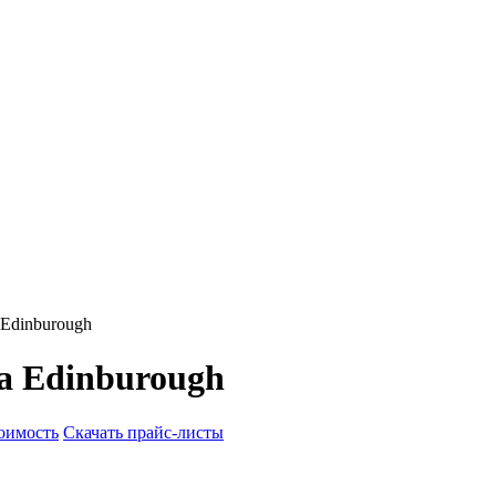
Edinburough
a Edinburough
тоимость
Скачать прайс-листы