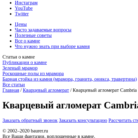
Инстаграм
YouTube
Twitter
Цены
Часто задаваемые вопросы
Полезные советы
Все о камне
Что нужно знать при выборе камня
Статьи о камне
Публикации о камне
Зеленый мрамор
Роскошные полы из мрамора
Барная стойка из камня (мрамора, гранита, оникса, травертина)
Все статьи
Главная
/
Кварцевый агломерат
/
Кварцевый агломерат Cambria 
Кварцевый агломерат Cambri
Заказать обратный звонок
Заказать консультацию
Рассчитать с
© 2002–2020 baurer.ru
Все Ваши фантазии, воплощенные в камне.