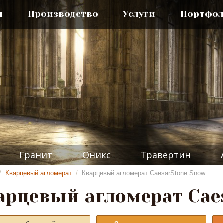
я
Производство
Услуги
Портфо
Гранит
Оникс
Травертин
/
Кварцевый агломерат
/
Кварцевый агломерат CaesarStone Snow
арцевый агломерат Cae