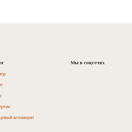
ог
Мы в соцсетях
мор
ит
с
ертин
цевый агломерат