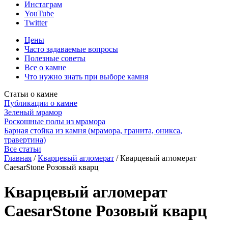
Инстаграм
YouTube
Twitter
Цены
Часто задаваемые вопросы
Полезные советы
Все о камне
Что нужно знать при выборе камня
Статьи о камне
Публикации о камне
Зеленый мрамор
Роскошные полы из мрамора
Барная стойка из камня (мрамора, гранита, оникса,
травертина)
Все статьи
Главная
/
Кварцевый агломерат
/
Кварцевый агломерат
CaesarStone Розовый кварц
Кварцевый агломерат
CaesarStone Розовый кварц