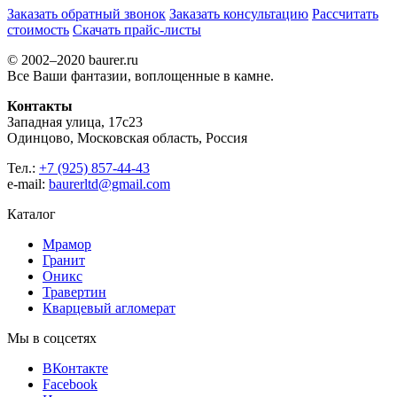
Заказать обратный звонок
Заказать консультацию
Рассчитать
стоимость
Скачать прайс-листы
© 2002–2020 baurer.ru
Все Ваши фантазии, воплощенные в камне.
Контакты
Западная улица, 17с23
Одинцово, Московская область, Россия
Тел.:
+7 (925) 857-44-43
e-mail:
baurerltd@gmail.com
Каталог
Мрамор
Гранит
Оникс
Травертин
Кварцевый агломерат
Мы в соцсетях
ВКонтакте
Facebook