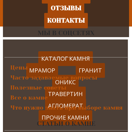
ОТЗЫВЫ
КОНТАКТЫ
МЫ В СОЦСЕТЯХ
КАТАЛОГ КАМНЯ
Цены
МРАМОР
ГРАНИТ
Часто задаваемые вопросы
ОНИКС
Полезные советы
ТРАВЕРТИН
Все о камне
АГЛОМЕРАТ
Что нужно знать при выборе камня
ПРОЧИЕ КАМНИ
СТАТЬИ О КАМНЕ