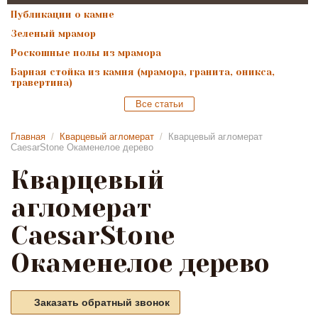
Публикации о камне
Зеленый мрамор
Роскошные полы из мрамора
Барная стойка из камня (мрамора, гранита, оникса,
травертина)
Все статьи
Главная
/
Кварцевый агломерат
/
Кварцевый агломерат
CaesarStone Окаменелое дерево
Кварцевый
агломерат
CaesarStone
Окаменелое дерево
Заказать обратный звонок