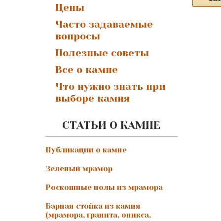
Цены
Часто задаваемые
вопросы
Полезные советы
Все о камне
Что нужно знать при
выборе камня
СТАТЬИ О КАМНЕ
Публикации о камне
Зеленый мрамор
Роскошные полы из мрамора
Барная стойка из камня
(мрамора, гранита, оникса,