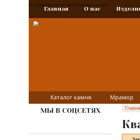
Все Ваши фантазии, воплощенные в камне
Главная
О нас
Издели
Каталог камня
Мрамор
Главна
МЫ В СОЦСЕТЯХ
Кв
Зак