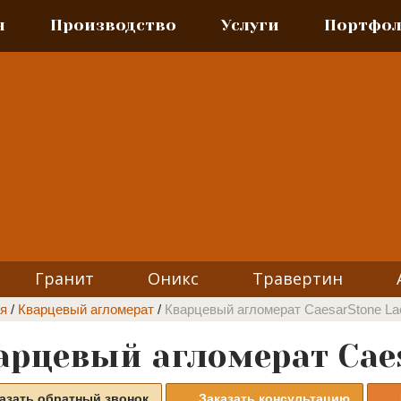
я
Производство
Услуги
Портфо
Гранит
Оникс
Травертин
я
/
Кварцевый агломерат
/
Кварцевый агломерат CaesarStone La
арцевый агломерат Caes
азать обратный звонок
Заказать консультацию