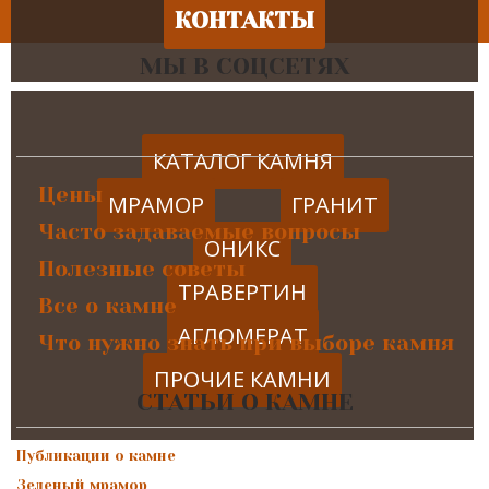
КОНТАКТЫ
МЫ В СОЦСЕТЯХ
КАТАЛОГ КАМНЯ
Цены
МРАМОР
ГРАНИТ
Часто задаваемые вопросы
ОНИКС
Полезные советы
ТРАВЕРТИН
Все о камне
АГЛОМЕРАТ
Что нужно знать при выборе камня
ПРОЧИЕ КАМНИ
СТАТЬИ О КАМНЕ
Публикации о камне
Зеленый мрамор