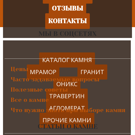
ОТЗЫВЫ
КОНТАКТЫ
МЫ В СОЦСЕТЯХ
КАТАЛОГ КАМНЯ
Цены
МРАМОР
ГРАНИТ
Часто задаваемые вопросы
ОНИКС
Полезные советы
ТРАВЕРТИН
Все о камне
АГЛОМЕРАТ
Что нужно знать при выборе камня
ПРОЧИЕ КАМНИ
СТАТЬИ О КАМНЕ