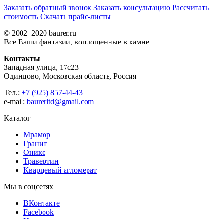
Заказать обратный звонок
Заказать консультацию
Рассчитать
стоимость
Скачать прайс-листы
© 2002–2020 baurer.ru
Все Ваши фантазии, воплощенные в камне.
Контакты
Западная улица, 17с23
Одинцово, Московская область, Россия
Тел.:
+7 (925) 857-44-43
e-mail:
baurerltd@gmail.com
Каталог
Мрамор
Гранит
Оникс
Травертин
Кварцевый агломерат
Мы в соцсетях
ВКонтакте
Facebook