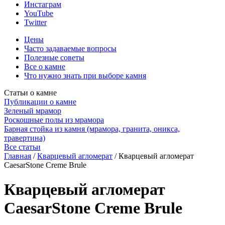
Инстаграм
YouTube
Twitter
Цены
Часто задаваемые вопросы
Полезные советы
Все о камне
Что нужно знать при выборе камня
Статьи о камне
Публикации о камне
Зеленый мрамор
Роскошные полы из мрамора
Барная стойка из камня (мрамора, гранита, оникса,
травертина)
Все статьи
Главная
/
Кварцевый агломерат
/
Кварцевый агломерат
CaesarStone Creme Brule
Кварцевый агломерат
CaesarStone Creme Brule