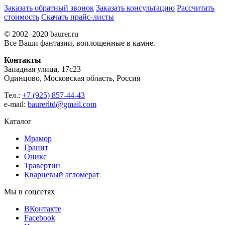
Заказать обратный звонок
Заказать консультацию
Рассчитать
стоимость
Скачать прайс-листы
© 2002–2020 baurer.ru
Все Ваши фантазии, воплощенные в камне.
Контакты
Западная улица, 17с23
Одинцово, Московская область, Россия
Тел.:
+7 (925) 857-44-43
e-mail:
baurerltd@gmail.com
Каталог
Мрамор
Гранит
Оникс
Травертин
Кварцевый агломерат
Мы в соцсетях
ВКонтакте
Facebook