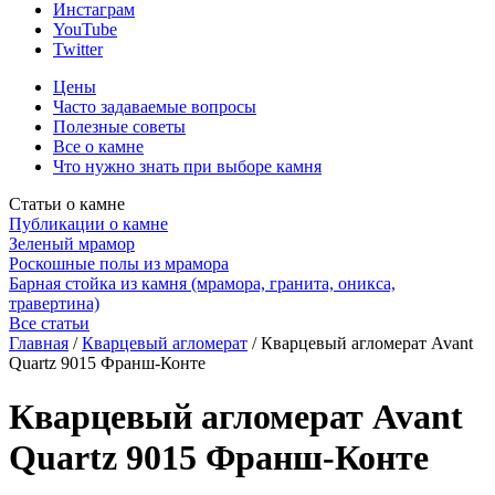
Инстаграм
YouTube
Twitter
Цены
Часто задаваемые вопросы
Полезные советы
Все о камне
Что нужно знать при выборе камня
Статьи о камне
Публикации о камне
Зеленый мрамор
Роскошные полы из мрамора
Барная стойка из камня (мрамора, гранита, оникса,
травертина)
Все статьи
Главная
/
Кварцевый агломерат
/
Кварцевый агломерат Avant
Quartz 9015 Франш-Конте
Кварцевый агломерат Avant
Quartz 9015 Франш-Конте