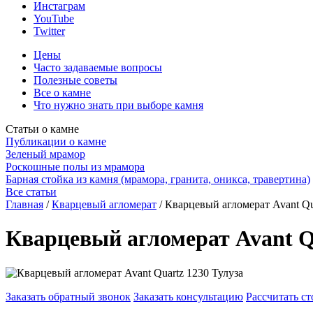
Инстаграм
YouTube
Twitter
Цены
Часто задаваемые вопросы
Полезные советы
Все о камне
Что нужно знать при выборе камня
Статьи о камне
Публикации о камне
Зеленый мрамор
Роскошные полы из мрамора
Барная стойка из камня (мрамора, гранита, оникса, травертина)
Все статьи
Главная
/
Кварцевый агломерат
/
Кварцевый агломерат Avant Qu
Кварцевый агломерат Avant Q
Заказать обратный звонок
Заказать консультацию
Рассчитать с