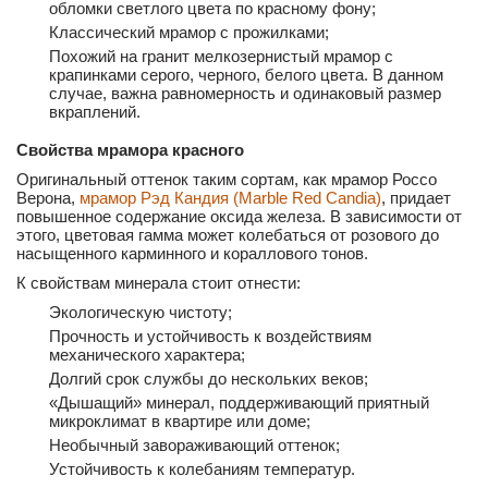
обломки светлого цвета по красному фону;
Классический мрамор с прожилками;
Похожий на гранит мелкозернистый мрамор с
крапинками серого, черного, белого цвета. В данном
случае, важна равномерность и одинаковый размер
вкраплений.
Свойства мрамора красного
Оригинальный оттенок таким сортам, как мрамор Россо
Верона,
мрамор
Рэд Кандия (Marble Red Candia)
, придает
повышенное содержание оксида железа. В зависимости от
этого, цветовая гамма может колебаться от розового до
насыщенного карминного и кораллового тонов.
К свойствам минерала стоит отнести:
Экологическую чистоту;
Прочность и устойчивость к воздействиям
механического характера;
Долгий срок службы до нескольких веков;
«Дышащий» минерал, поддерживающий приятный
микроклимат в квартире или доме;
Необычный завораживающий оттенок;
Устойчивость к колебаниям температур.