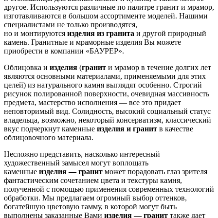
другое. Используются различные по палитре гранит и мрамор,
изготавливаются в большом ассортименте моделей. Нашими
специалистами не только производятся,
но и монтируются
изделия из гранита
и другой природный
камень. Гранитные и мраморные изделия Вы можете
приобрести в компании «БАУРЕР».
Облицовка и
изделия
(
гранит
и мрамор в течение долгих лет
являются основными материалами, применяемыми для этих
целей) из натурального камня выглядят особенно. Строгий
рисунок полированной поверхности, очевидная массивность
предмета, мастерство исполнения — все это придает
неповторимый вид. Солидность, высокий социальный статус
владельца, возможно, некоторый консерватизм, классический
вкус подчеркнут каменные
изделия и гранит
в качестве
облицовочного материала.
Несложно представить, насколько интересный
художественный замысел могут воплощать
каменные
изделия — гранит
может порадовать глаз зрителя
фантастическим сочетанием цвета и текстуры камня,
полученной с помощью применения современных технологий
обработки. Мы предлагаем огромный выбор оттенков,
богатейшую цветовую гамму, в которой могут быть
выполнены заказанные Вами
изделия — гранит
также дает