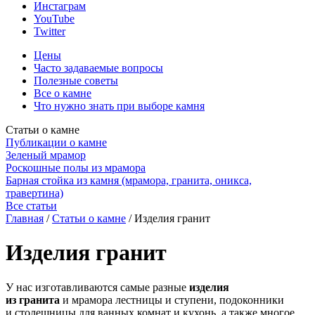
Инстаграм
YouTube
Twitter
Цены
Часто задаваемые вопросы
Полезные советы
Все о камне
Что нужно знать при выборе камня
Статьи о камне
Публикации о камне
Зеленый мрамор
Роскошные полы из мрамора
Барная стойка из камня (мрамора, гранита, оникса,
травертина)
Все статьи
Главная
/
Статьи о камне
/
Изделия гранит
Изделия гранит
У нас изготавливаются самые разные
изделия
из гранита
и мрамора лестницы и ступени, подоконники
и столешницы для ванных комнат и кухонь, а также многое