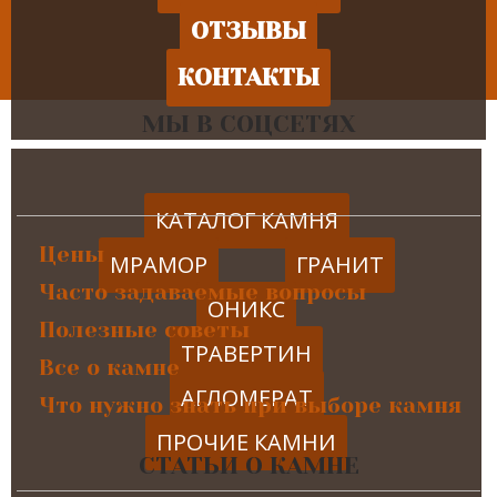
ОТЗЫВЫ
КОНТАКТЫ
МЫ В СОЦСЕТЯХ
КАТАЛОГ КАМНЯ
Цены
МРАМОР
ГРАНИТ
Часто задаваемые вопросы
ОНИКС
Полезные советы
ТРАВЕРТИН
Все о камне
АГЛОМЕРАТ
Что нужно знать при выборе камня
ПРОЧИЕ КАМНИ
СТАТЬИ О КАМНЕ