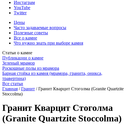
Инстаграм
YouTube
Twitter
Цены
Часто задаваемые вопросы
Полезные советы
Все о камне
Что нужно знать при выборе камня
Статьи о камне
Публикации о камне
Зеленый мрамор
Роскошные полы из мрамора
Барная стойка из камня (мрамора, гранита, оникса,
травертина)
Все статьи
Главная
/
Гранит
/
Гранит Кварцит Стоголма (Granite Quartzite
Stoccolma)
Гранит Кварцит Стоголма
(Granite Quartzite Stoccolma)