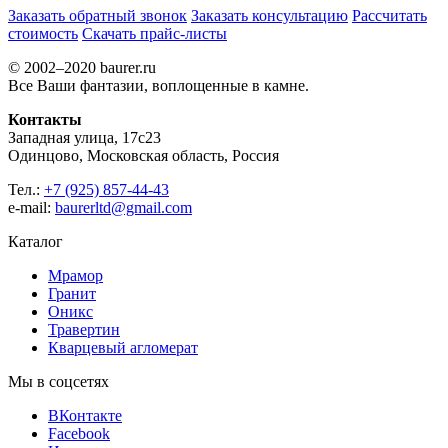
Заказать обратный звонок
Заказать консультацию
Рассчитать
стоимость
Скачать прайс-листы
© 2002–2020 baurer.ru
Все Ваши фантазии, воплощенные в камне.
Контакты
Западная улица, 17с23
Одинцово, Московская область, Россия
Тел.:
+7 (925) 857-44-43
e-mail:
baurerltd@gmail.com
Каталог
Мрамор
Гранит
Оникс
Травертин
Кварцевый агломерат
Мы в соцсетях
ВКонтакте
Facebook