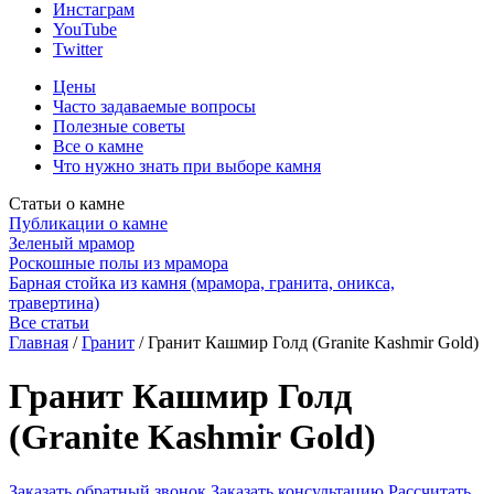
Инстаграм
YouTube
Twitter
Цены
Часто задаваемые вопросы
Полезные советы
Все о камне
Что нужно знать при выборе камня
Статьи о камне
Публикации о камне
Зеленый мрамор
Роскошные полы из мрамора
Барная стойка из камня (мрамора, гранита, оникса,
травертина)
Все статьи
Главная
/
Гранит
/
Гранит Кашмир Голд (Granite Kashmir Gold)
Гранит Кашмир Голд
(Granite Kashmir Gold)
Заказать обратный звонок
Заказать консультацию
Рассчитать