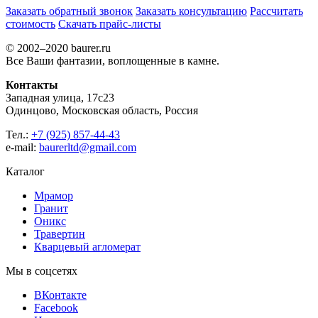
Заказать обратный звонок
Заказать консультацию
Рассчитать
стоимость
Скачать прайс-листы
© 2002–2020 baurer.ru
Все Ваши фантазии, воплощенные в камне.
Контакты
Западная улица, 17с23
Одинцово, Московская область, Россия
Тел.:
+7 (925) 857-44-43
e-mail:
baurerltd@gmail.com
Каталог
Мрамор
Гранит
Оникс
Травертин
Кварцевый агломерат
Мы в соцсетях
ВКонтакте
Facebook