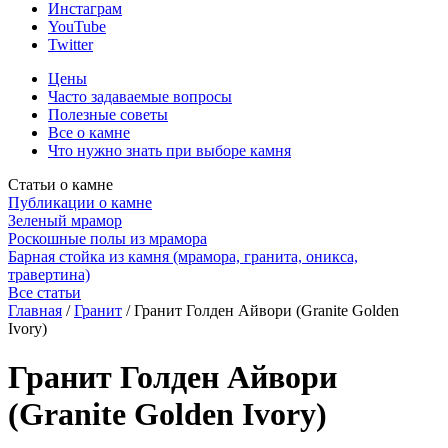
Инстаграм
YouTube
Twitter
Цены
Часто задаваемые вопросы
Полезные советы
Все о камне
Что нужно знать при выборе камня
Статьи о камне
Публикации о камне
Зеленый мрамор
Роскошные полы из мрамора
Барная стойка из камня (мрамора, гранита, оникса,
травертина)
Все статьи
Главная
/
Гранит
/
Гранит Голден Айвори (Granite Golden
Ivory)
Гранит Голден Айвори
(Granite Golden Ivory)