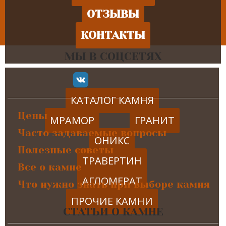
ОТЗЫВЫ
КОНТАКТЫ
МЫ В СОЦСЕТЯХ
КАТАЛОГ КАМНЯ
Цены
МРАМОР
ГРАНИТ
Часто задаваемые вопросы
ОНИКС
Полезные советы
ТРАВЕРТИН
Все о камне
АГЛОМЕРАТ
Что нужно знать при выборе камня
ПРОЧИЕ КАМНИ
СТАТЬИ О КАМНЕ