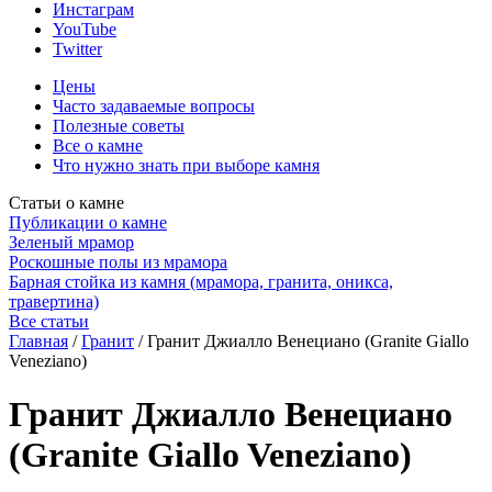
Инстаграм
YouTube
Twitter
Цены
Часто задаваемые вопросы
Полезные советы
Все о камне
Что нужно знать при выборе камня
Статьи о камне
Публикации о камне
Зеленый мрамор
Роскошные полы из мрамора
Барная стойка из камня (мрамора, гранита, оникса,
травертина)
Все статьи
Главная
/
Гранит
/
Гранит Джиалло Венециано (Granite Giallo
Veneziano)
Гранит Джиалло Венециано
(Granite Giallo Veneziano)