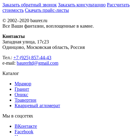
Заказать обратный звонок
Заказать консультацию
Рассчитать
стоимость
Скачать прайс-листы
© 2002–2020 baurer.ru
Все Ваши фантазии, воплощенные в камне.
Контакты
Западная улица, 17с23
Одинцово, Московская область, Россия
Тел.:
+7 (925) 857-44-43
e-mail:
baurerltd@gmail.com
Каталог
Мрамор
Гранит
Оникс
Травертин
Кварцевый агломерат
Мы в соцсетях
ВКонтакте
Facebook