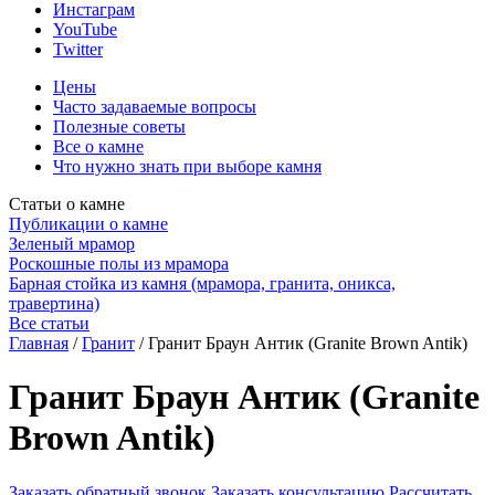
Инстаграм
YouTube
Twitter
Цены
Часто задаваемые вопросы
Полезные советы
Все о камне
Что нужно знать при выборе камня
Статьи о камне
Публикации о камне
Зеленый мрамор
Роскошные полы из мрамора
Барная стойка из камня (мрамора, гранита, оникса,
травертина)
Все статьи
Главная
/
Гранит
/
Гранит Браун Антик (Granite Brown Antik)
Гранит Браун Антик (Granite
Brown Antik)
Заказать обратный звонок
Заказать консультацию
Рассчитать