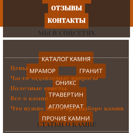
ОТЗЫВЫ
КОНТАКТЫ
МЫ В СОЦСЕТЯХ
КАТАЛОГ КАМНЯ
Цены
МРАМОР
ГРАНИТ
Часто задаваемые вопросы
ОНИКС
Полезные советы
ТРАВЕРТИН
Все о камне
АГЛОМЕРАТ
Что нужно знать при выборе камня
ПРОЧИЕ КАМНИ
СТАТЬИ О КАМНЕ