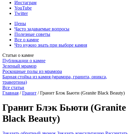
Инстаграм
YouTube
Twitter
Цены
Часто задаваемые вопросы
Полезные советы
Все о камне
Что нужно знать при выборе камня
Статьи о камне
Публикации о камне
Зеленый мрамор
Роскошные полы из мрамора
Барная стойка из камня (мрамора, гранита, оникса,
травертина)
Все статьи
Главная
/
Гранит
/
Гранит Блэк Бьюти (Granite Black Beauty)
Гранит Блэк Бьюти (Granite
Black Beauty)
Заказать обратный звонок
Заказать консультацию
Рассчитать