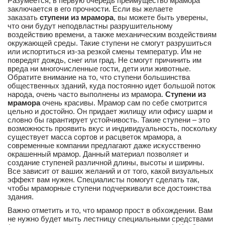
Разумеется, в первую очередь преимущество мрамора
заключается в его прочности. Если вы желаете
заказать
ступени из мрамора
, вы можете быть уверены,
что они будут неподвластны разрушительному
воздействию времени, а также механическим воздействиям
окружающей среды. Такие ступени не смогут разрушиться
или испортиться из-за резкой смены температур. Им не
повредят дождь, снег или град. Не смогут причинить им
вреда ни многочисленные гости, дети или животные.
Обратите внимание на то, что ступени большинства
общественных зданий, куда постоянно идет большой поток
народа, очень часто выполнены из мрамора.
Ступени из
мрамора
очень красивы. Мрамор сам по себе смотрится
цельно и достойно. Он придает жилищу или офису шарм и
словно бы гарантирует устойчивость. Такие ступени – это
возможность проявить вкус и индивидуальность, поскольку
существует масса сортов и расцветок мрамора, а
современные компании предлагают даже искусственно
окрашенный мрамор. Данный материал позволяет и
создание ступеней различной длины, высоты и ширины.
Все зависит от ваших желаний и от того, какой визуальных
эффект вам нужен. Специалисты помогут сделать так,
чтобы мраморные ступени подчеркивали все достоинства
здания.
Важно отметить и то, что мрамор прост в обхождении. Вам
не нужно будет мыть лестницу специальными средствами