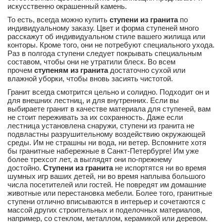
искусственно окрашенный камень.
То есть, всегда можно купить
ступени из гранита
по
индивидуальному заказу. Цвет и форма ступеней много
расскажут об индивидуальном стиле вашего жилища или
конторы. Кроме того, они не потребуют специального ухода.
Раз в полгода ступени следует покрывать специальным
составом, чтобы они не утратили блеск. Во всем
прочем
ступеням из гранита
достаточно сухой или
влажной уборки, чтобы вновь засиять чистотой.
Гранит всегда смотрится цельно и солидно. Подходит он и
для внешних лестниц, и для внутренних. Если вы
выбираете гранит в качестве материала для ступеней, вам
не стоит переживать за их сохранность. Даже если
лестница установлена снаружи, ступени из гранита не
подвластны разрушительному воздействию окружающей
среды. Им не страшны ни вода, ни ветер. Вспомните хотя
бы гранитные набережные в Санкт-Петербурге! Им уже
более трехсот лет, а выглядят они по-прежнему
достойно.
Ступени из гранита
не испортятся ни во время
шумных игр ваших детей, ни во время наплыва большого
числа посетителей или гостей. Не повредят им домашние
животные или перестановка мебели. Более того, гранитные
ступени отлично вписываются в интерьер и сочетаются с
массой других строительных и поделочных материалов,
например, со стеклом, металлом, керамикой или деревом.