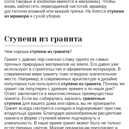
(хотя таковые в изобилии имеются в магазинах). Чтобы
вновь заблестеть первозданной чистотой, мрамору
достаточно влажной или мокрой тряпки. Не боятся
ступени
из мрамора
и сухой уборки.
Ступени из гранита
Чем хороши
ступени из гранита
?
Гранит с давних пор снискал славу одного из самых
прочных природных материалов на земле. Его давно уже
используют в строительстве и оформлении интерьеров. В
современном мире граниту тоже отведено значительное
место. Например, в современных архитектуре и дизайне
популярностью пользуются
ступени из гранита
. Почему же
гранит так популярен с древних времен и по наши дни?
Ответ заключается в многочисленных преимуществах
гранита. Если вы собирались заказать
гранитные
ступени
для вашего дома или офиса, вы не проиграете.
Гранит всегда смотрится солидно и подчеркивает престиж
владельца здания. Благодаря разнообразным расцветкам
гранита и форме ступеней можно подчеркнуть и
уникальность. В наше время гранит может быть не только
естественных цветов. Многие организации предлагают и