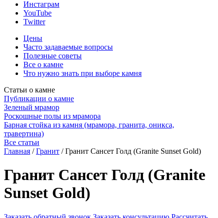
Инстаграм
YouTube
Twitter
Цены
Часто задаваемые вопросы
Полезные советы
Все о камне
Что нужно знать при выборе камня
Статьи о камне
Публикации о камне
Зеленый мрамор
Роскошные полы из мрамора
Барная стойка из камня (мрамора, гранита, оникса,
травертина)
Все статьи
Главная
/
Гранит
/
Гранит Сансет Голд (Granite Sunset Gold)
Гранит Сансет Голд (Granite
Sunset Gold)
Заказать обратный звонок
Заказать консультацию
Рассчитать