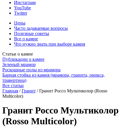
Инстаграм
YouTube
Twitter
Цены
Часто задаваемые вопросы
Полезные советы
Все о камне
Что нужно знать при выборе камня
Статьи о камне
Публикации о камне
Зеленый мрамор
Роскошные полы из мрамора
Барная стойка из камня (мрамора, гранита, оникса,
травертина)
Все статьи
Главная
/
Гранит
/
Гранит Россо Мультиколор (Rosso
Multicolor)
Гранит Россо Мультиколор
(Rosso Multicolor)