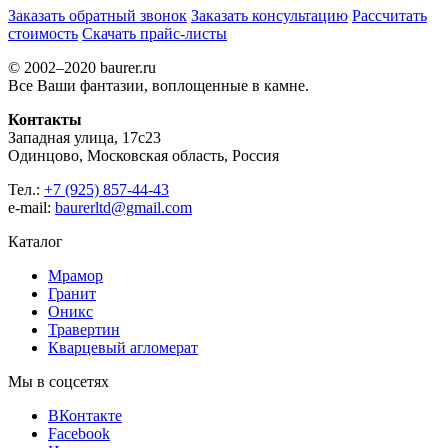
Заказать обратный звонок
Заказать консультацию
Рассчитать
стоимость
Скачать прайс-листы
© 2002–2020 baurer.ru
Все Ваши фантазии, воплощенные в камне.
Контакты
Западная улица, 17с23
Одинцово, Московская область, Россия
Тел.:
+7 (925) 857-44-43
e-mail:
baurerltd@gmail.com
Каталог
Мрамор
Гранит
Оникс
Травертин
Кварцевый агломерат
Мы в соцсетях
ВКонтакте
Facebook