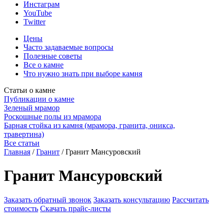
Инстаграм
YouTube
Twitter
Цены
Часто задаваемые вопросы
Полезные советы
Все о камне
Что нужно знать при выборе камня
Статьи о камне
Публикации о камне
Зеленый мрамор
Роскошные полы из мрамора
Барная стойка из камня (мрамора, гранита, оникса,
травертина)
Все статьи
Главная
/
Гранит
/
Гранит Мансуровский
Гранит Мансуровский
Заказать обратный звонок
Заказать консультацию
Рассчитать
стоимость
Скачать прайс-листы