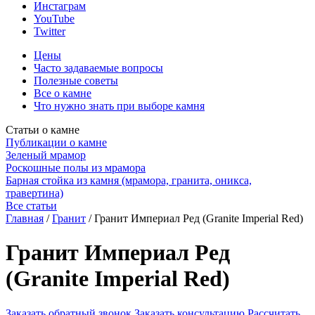
Инстаграм
YouTube
Twitter
Цены
Часто задаваемые вопросы
Полезные советы
Все о камне
Что нужно знать при выборе камня
Статьи о камне
Публикации о камне
Зеленый мрамор
Роскошные полы из мрамора
Барная стойка из камня (мрамора, гранита, оникса,
травертина)
Все статьи
Главная
/
Гранит
/
Гранит Империал Ред (Granite Imperial Red)
Гранит Империал Ред
(Granite Imperial Red)
Заказать обратный звонок
Заказать консультацию
Рассчитать